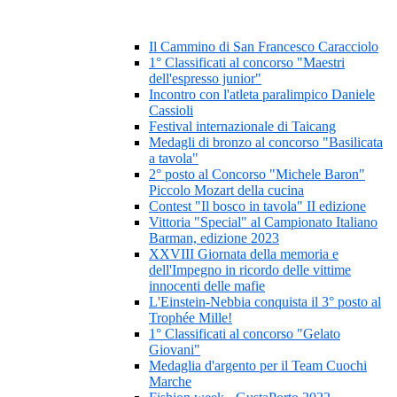
Il Cammino di San Francesco Caracciolo
1° Classificati al concorso "Maestri
dell'espresso junior"
Incontro con l'atleta paralimpico Daniele
Cassioli
Festival internazionale di Taicang
Medagli di bronzo al concorso "Basilicata
a tavola"
2° posto al Concorso "Michele Baron"
Piccolo Mozart della cucina
Contest "Il bosco in tavola" II edizione
Vittoria "Special" al Campionato Italiano
Barman, edizione 2023
XXVIII Giornata della memoria e
dell'Impegno in ricordo delle vittime
innocenti delle mafie
L'Einstein-Nebbia conquista il 3° posto al
Trophée Mille!
1° Classificati al concorso "Gelato
Giovani"
Medaglia d'argento per il Team Cuochi
Marche