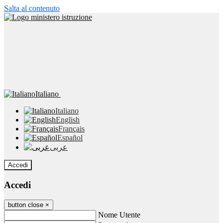
Salta al contenuto
Italiano
Italiano
English
Français
Español
عربى
Accedi
Accedi
button close
×
Nome Utente