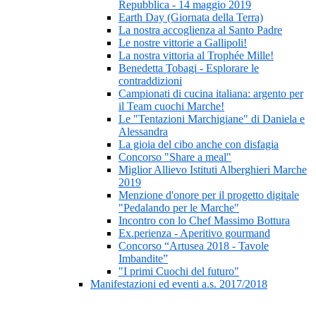
Repubblica - 14 maggio 2019
Earth Day (Giornata della Terra)
La nostra accoglienza al Santo Padre
Le nostre vittorie a Gallipoli!
La nostra vittoria al Trophée Mille!
Benedetta Tobagi - Esplorare le
contraddizioni
Campionati di cucina italiana: argento per
il Team cuochi Marche!
Le "Tentazioni Marchigiane" di Daniela e
Alessandra
La gioia del cibo anche con disfagia
Concorso "Share a meal"
Miglior Allievo Istituti Alberghieri Marche
2019
Menzione d'onore per il progetto digitale
"Pedalando per le Marche"
Incontro con lo Chef Massimo Bottura
Ex.perienza - Aperitivo gourmand
Concorso “Artusea 2018 - Tavole
Imbandite”
"I primi Cuochi del futuro"
Manifestazioni ed eventi a.s. 2017/2018