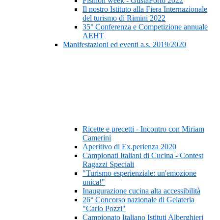
Fishion week - GustaPorto 2022
Il nostro Istituto alla Fiera Internazionale
del turismo di Rimini 2022
35° Conferenza e Competizione annuale
AEHT
Manifestazioni ed eventi a.s. 2019/2020
Ricette e precetti - Incontro con Miriam
Camerini
Aperitivo di Ex.perienza 2020
Campionati Italiani di Cucina - Contest
Ragazzi Speciali
"Turismo esperienziale: un'emozione
unica!"
Inaugurazione cucina alta accessibilità
26° Concorso nazionale di Gelateria
"Carlo Pozzi"
Campionato Italiano Istituti Alberghieri