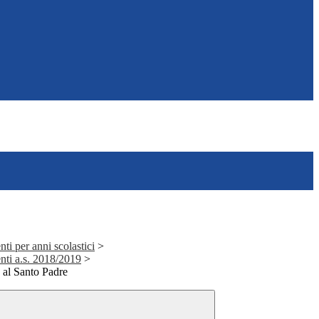
ti per anni scolastici
>
nti a.s. 2018/2019
>
 al Santo Padre