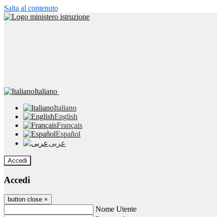
Salta al contenuto
Italiano
Italiano
English
Français
Español
عربى
Accedi
Accedi
button close
×
Nome Utente