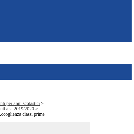
ti per anni scolastici
>
nti a.s. 2019/2020
>
Accoglienza classi prime