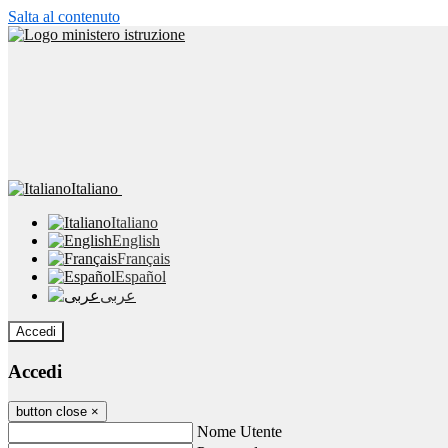
Salta al contenuto
Italiano
Italiano
English
Français
Español
عربى
Accedi
Accedi
button close
×
Nome Utente