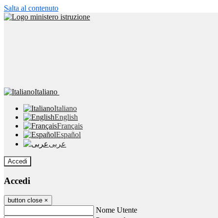
Salta al contenuto
Italiano
Italiano
English
Français
Español
عربى
Accedi
Accedi
button close
×
Nome Utente