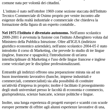
comune nata per volontà dei cittadini.
L'istituto è nato nell'ottobre 1969 come sezione staccata dell'Istituto
Tecnico Commerciale di Osimo proprio per venire incontro alle
esigenze della realtà industriale e commerciale che chiedeva la
formazione della figura di un esperto contabile..
Nel 1975 l'Istituto è diventato autonomo.
Nell'anno scolastico
2000-2001 è avvenuta la fusione con l'istituto Alberghiero voluta dal
Ministero della Pubblica Istruzione. Oltre all'IGEA (indirizzo
giuridico economico aziendale), nell'anno scolastico 2004-05 è stato
introdotto il corso di Marketing, che prevede lo studio di tre lingue
(inglese, francese e spagnolo); l'introduzione di un'area
interdisciplinare di Marketing e l'uso delle lingue francese e inglese
come veicolari per le discipline professionalizzanti.
Entrambi gli indirizzi offrono una preparazione mirata sia ad un
buon inserimento lavorativo (banche, imprese industriali e
commerciali, commercialisti) sia alla possibilità di costituire
un'attività d'impresa in proprio; inoltre è facilitato il proseguimento
degli studi universitari presso le facoltà di economia e commercio,
giurisprudenza, scienze bancarie, scienze politiche e lingue.
Inoltre, una lunga esperienza di progetti europei e scambi con scuole
europee permette di offrire agli alunni esperienze lavorative di una,