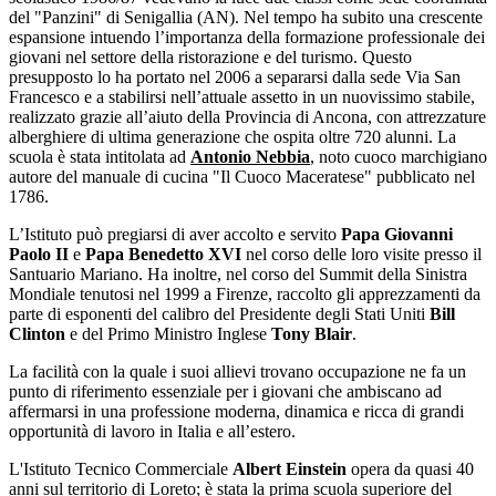
del "Panzini" di Senigallia (AN). Nel tempo ha subito una crescente
espansione intuendo l’importanza della formazione professionale dei
giovani nel settore della ristorazione e del turismo. Questo
presupposto lo ha portato nel 2006 a separarsi dalla sede Via San
Francesco e a stabilirsi nell’attuale assetto in un nuovissimo stabile,
realizzato grazie all’aiuto della Provincia di Ancona, con attrezzature
alberghiere di ultima generazione che ospita oltre 720 alunni. La
scuola è stata intitolata ad
Antonio Nebbia
, noto cuoco marchigiano
autore del manuale di cucina "Il Cuoco Maceratese" pubblicato nel
1786.
L’Istituto può pregiarsi di aver accolto e servito
Papa Giovanni
Paolo II
e
Papa Benedetto XVI
nel corso delle loro visite presso il
Santuario Mariano. Ha inoltre, nel corso del Summit della Sinistra
Mondiale tenutosi nel 1999 a Firenze, raccolto gli apprezzamenti da
parte di esponenti del calibro del Presidente degli Stati Uniti
Bill
Clinton
e del Primo Ministro Inglese
Tony Blair
.
La facilità con la quale i suoi allievi trovano occupazione ne fa un
punto di riferimento essenziale per i giovani che ambiscano ad
affermarsi in una professione moderna, dinamica e ricca di grandi
opportunità di lavoro in Italia e all’estero.
L'Istituto Tecnico Commerciale
Albert Einstein
opera da quasi 40
anni sul territorio di Loreto; è stata la prima scuola superiore del