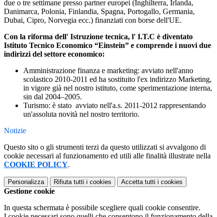
due o tre settimane presso partner europei (Inghilterra, Irlanda,
Danimarca, Polonia, Finlandia, Spagna, Portogallo, Germania,
Dubai, Cipro, Norvegia ecc.) finanziati con borse dell'UE.
Con la riforma dell' Istruzione tecnica, l' I.T.C è diventato
Istituto Tecnico Economico “Einstein” e comprende i nuovi due
indirizzi del settore economico:
Amministrazione finanza e marketing: avviato nell'anno
scolastico 2010-2011 ed ha sostituito l'ex indirizzo Marketing,
in vigore già nel nostro istituto, come sperimentazione interna,
sin dal 2004–2005.
Turismo: è stato avviato nell'a.s. 2011-2012 rappresentando
un'assoluta novità nel nostro territorio.
Notizie
Questo sito o gli strumenti terzi da questo utilizzati si avvalgono di
cookie necessari al funzionamento ed utili alle finalità illustrate nella
COOKIE POLICY
.
Personalizza
Rifiuta tutti
i cookies
Accetta tutti
i cookies
Gestione cookie
In questa schermata è possibile scegliere quali cookie consentire.
I cookie necessari sono quelli che consentono il funzionamento della