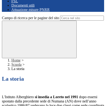
FSL
Documenti utili
Attuazione misure PNRR
Campo di ricerca per le pagine del sito
Home
>
Scuola
>
La storia
La storia
L'Istituto Alberghiero
si insedia a Loreto nel 1991
dopo essersi
spostato dalla precedente sede di Numana (AN) dove nell’anno
scolastico 1986/87 vedevano la luce due classi come sede coordinata