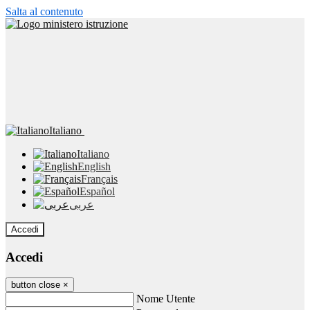
Salta al contenuto
Italiano
Italiano
English
Français
Español
عربى
Accedi
Accedi
button close
×
Nome Utente