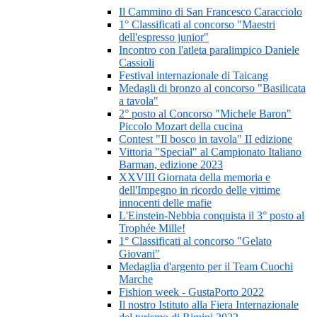
Il Cammino di San Francesco Caracciolo
1° Classificati al concorso "Maestri
dell'espresso junior"
Incontro con l'atleta paralimpico Daniele
Cassioli
Festival internazionale di Taicang
Medagli di bronzo al concorso "Basilicata
a tavola"
2° posto al Concorso "Michele Baron"
Piccolo Mozart della cucina
Contest "Il bosco in tavola" II edizione
Vittoria "Special" al Campionato Italiano
Barman, edizione 2023
XXVIII Giornata della memoria e
dell'Impegno in ricordo delle vittime
innocenti delle mafie
L'Einstein-Nebbia conquista il 3° posto al
Trophée Mille!
1° Classificati al concorso "Gelato
Giovani"
Medaglia d'argento per il Team Cuochi
Marche
Fishion week - GustaPorto 2022
Il nostro Istituto alla Fiera Internazionale