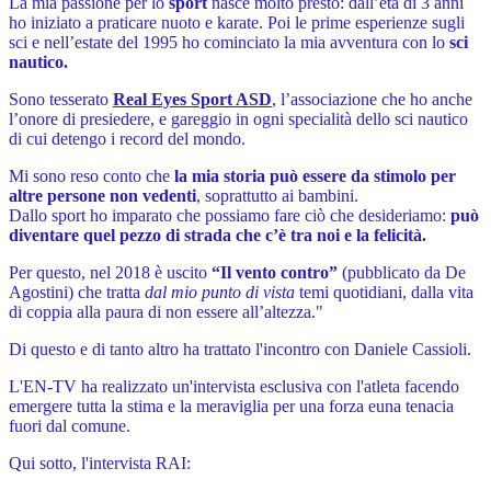
La mia passione per lo
sport
nasce molto presto: dall’età di 3 anni
ho iniziato a praticare nuoto e karate. Poi le prime esperienze sugli
sci e nell’estate del 1995 ho cominciato la mia avventura con lo
sci
nautico.
Sono tesserato
Real Eyes Sport ASD
, l’associazione che ho anche
l’onore di presiedere, e gareggio in ogni specialità dello sci nautico
di cui detengo i record del mondo.
Mi sono reso conto che
la mia storia può essere da stimolo per
altre persone non vedenti
, soprattutto ai bambini.
Dallo sport ho imparato che possiamo fare ciò che desideriamo:
può
diventare quel pezzo di strada che c’è tra noi e la felicità.
Per questo, nel 2018 è uscito
“Il vento contro”
(pubblicato da De
Agostini) che tratta
dal mio punto di vista
temi quotidiani, dalla vita
di coppia alla paura di non essere all’altezza."
Di questo e di tanto altro ha trattato l'incontro con Daniele Cassioli.
L'EN-TV ha realizzato un'intervista esclusiva con l'atleta facendo
emergere tutta la stima e la meraviglia per una forza euna tenacia
fuori dal comune.
Qui sotto, l'intervista RAI: