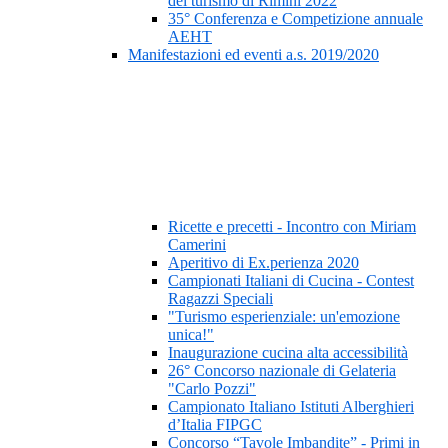
del turismo di Rimini 2022
35° Conferenza e Competizione annuale
AEHT
Manifestazioni ed eventi a.s. 2019/2020
Ricette e precetti - Incontro con Miriam
Camerini
Aperitivo di Ex.perienza 2020
Campionati Italiani di Cucina - Contest
Ragazzi Speciali
"Turismo esperienziale: un'emozione
unica!"
Inaugurazione cucina alta accessibilità
26° Concorso nazionale di Gelateria
"Carlo Pozzi"
Campionato Italiano Istituti Alberghieri
d’Italia FIPGC
Concorso “Tavole Imbandite” - Primi in