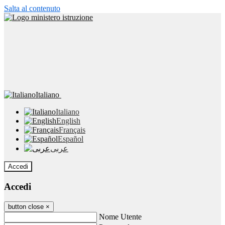
Salta al contenuto
Italiano
Italiano
English
Français
Español
عربى
Accedi
Accedi
button close
×
Nome Utente