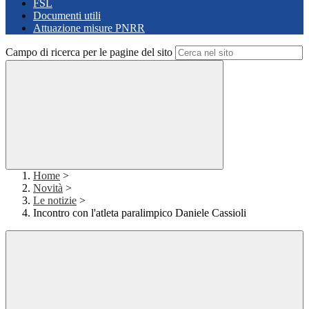
FSL
Documenti utili
Attuazione misure PNRR
Campo di ricerca per le pagine del sito
Home
>
Novità
>
Le notizie
>
Incontro con l'atleta paralimpico Daniele Cassioli