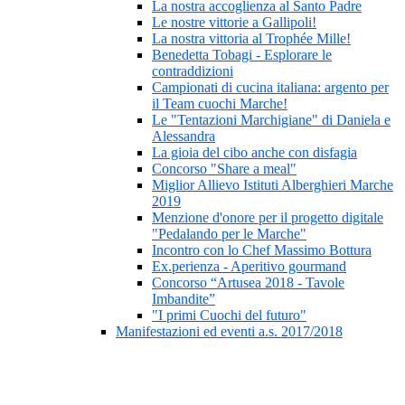
La nostra accoglienza al Santo Padre
Le nostre vittorie a Gallipoli!
La nostra vittoria al Trophée Mille!
Benedetta Tobagi - Esplorare le
contraddizioni
Campionati di cucina italiana: argento per
il Team cuochi Marche!
Le "Tentazioni Marchigiane" di Daniela e
Alessandra
La gioia del cibo anche con disfagia
Concorso "Share a meal"
Miglior Allievo Istituti Alberghieri Marche
2019
Menzione d'onore per il progetto digitale
"Pedalando per le Marche"
Incontro con lo Chef Massimo Bottura
Ex.perienza - Aperitivo gourmand
Concorso “Artusea 2018 - Tavole
Imbandite”
"I primi Cuochi del futuro"
Manifestazioni ed eventi a.s. 2017/2018