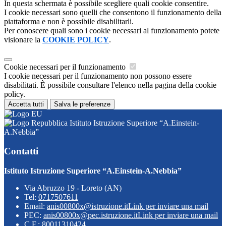
In questa schermata è possibile scegliere quali cookie consentire.
I cookie necessari sono quelli che consentono il funzionamento della
piattaforma e non è possibile disabilitarli.
Per conoscere quali sono i cookie necessari al funzionamento potete
visionare la
COOKIE POLICY
.
Cookie necessari per il funzionamento
I cookie necessari per il funzionamento non possono essere
disabilitati. È possibile consultare l'elenco nella pagina della cookie
policy.
Accetta tutti
Salva le preferenze
Istituto Istruzione Superiore “A.Einstein-
A.Nebbia”
Contatti
Istituto Istruzione Superiore “A.Einstein-A.Nebbia”
Via Abruzzo 19 - Loreto (AN)
Tel:
0717507611
Email:
anis00800x@istruzione.it
Link per inviare una mail
PEC:
anis00800x@pec.istruzione.it
Link per inviare una mail
C.F.: 80011310424