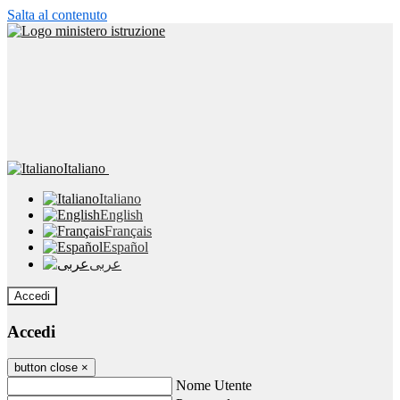
Salta al contenuto
Italiano
Italiano
English
Français
Español
عربى
Accedi
Accedi
button close
×
Nome Utente