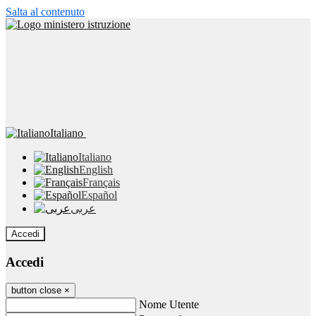
Salta al contenuto
Italiano
Italiano
English
Français
Español
عربى
Accedi
Accedi
button close
×
Nome Utente