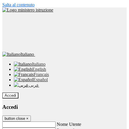
Salta al contenuto
Italiano
Italiano
English
Français
Español
عربى
Accedi
Accedi
button close
×
Nome Utente