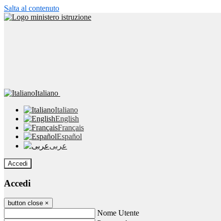
Salta al contenuto
Italiano
Italiano
English
Français
Español
عربى
Accedi
Accedi
button close
×
Nome Utente