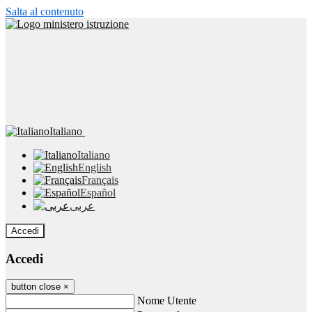
Salta al contenuto
Italiano
Italiano
English
Français
Español
عربى
Accedi
Accedi
button close
×
Nome Utente