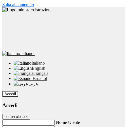
Salta al contenuto
Italiano
Italiano
English
Français
Español
عربى
Accedi
Accedi
button close
×
Nome Utente