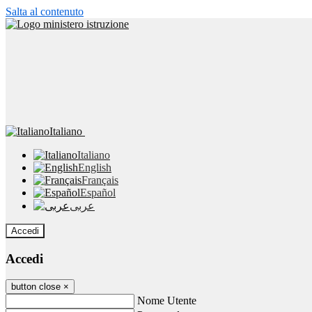
Salta al contenuto
Italiano
Italiano
English
Français
Español
عربى
Accedi
Accedi
button close
×
Nome Utente