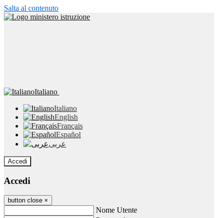
Salta al contenuto
Italiano
Italiano
English
Français
Español
عربى
Accedi
Accedi
button close
×
Nome Utente