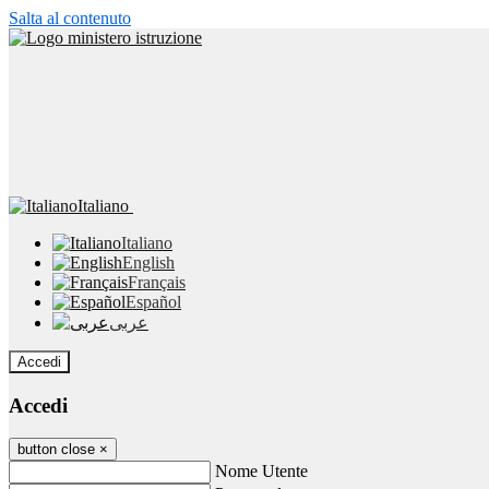
Salta al contenuto
Italiano
Italiano
English
Français
Español
عربى
Accedi
Accedi
button close
×
Nome Utente