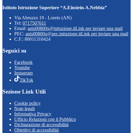
Istituto Istruzione Superiore “A.Einstein-A.Nebbia”
Via Abruzzo 19 - Loreto (AN)
Tel:
0717507611
Email:
anis00800x@istruzione.it
Link per inviare una mail
PEC:
anis00800x@pec.istruzione.it
Link per inviare una mail
C.F.: 80011310424
Seguici su
Facebook
Youtube
Instagram
TikTok
Sezione Link Utili
Cookie policy
Note legali
Informativa Privacy
Ufficio Relazioni con il Pubblico
Dichiarazione di accessibilità
Obiettivi di accessibilità