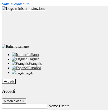
Salta al contenuto
Italiano
Italiano
English
Français
Español
عربى
Accedi
Accedi
button close
×
Nome Utente