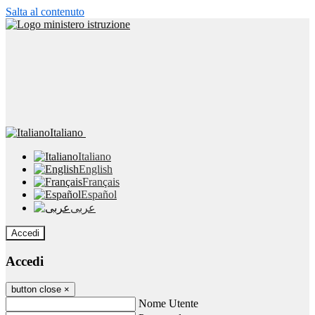
Salta al contenuto
Italiano
Italiano
English
Français
Español
عربى
Accedi
Accedi
button close
×
Nome Utente