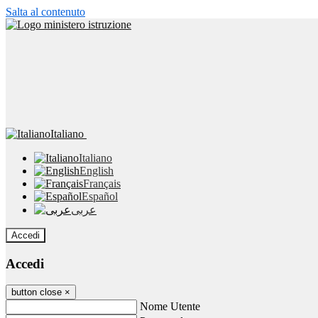
Salta al contenuto
Italiano
Italiano
English
Français
Español
عربى
Accedi
Accedi
button close
×
Nome Utente