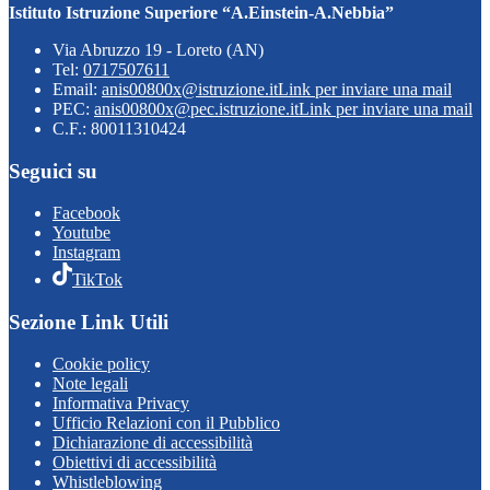
Istituto Istruzione Superiore “A.Einstein-A.Nebbia”
Via Abruzzo 19 - Loreto (AN)
Tel:
0717507611
Email:
anis00800x@istruzione.it
Link per inviare una mail
PEC:
anis00800x@pec.istruzione.it
Link per inviare una mail
C.F.: 80011310424
Seguici su
Facebook
Youtube
Instagram
TikTok
Sezione Link Utili
Cookie policy
Note legali
Informativa Privacy
Ufficio Relazioni con il Pubblico
Dichiarazione di accessibilità
Obiettivi di accessibilità
Whistleblowing