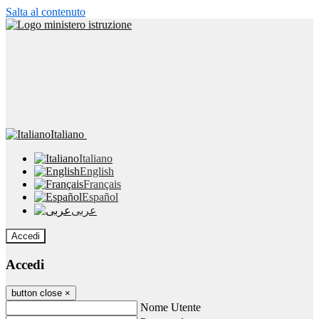
Salta al contenuto
Italiano
Italiano
English
Français
Español
عربى
Accedi
Accedi
button close
×
Nome Utente