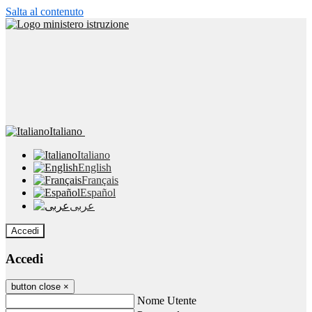
Salta al contenuto
Italiano
Italiano
English
Français
Español
عربى
Accedi
Accedi
button close
×
Nome Utente