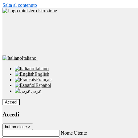
Salta al contenuto
Italiano
Italiano
English
Français
Español
عربى
Accedi
Accedi
button close
×
Nome Utente