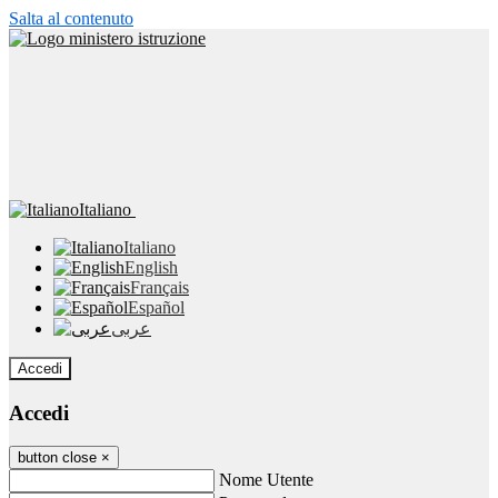
Salta al contenuto
Italiano
Italiano
English
Français
Español
عربى
Accedi
Accedi
button close
×
Nome Utente