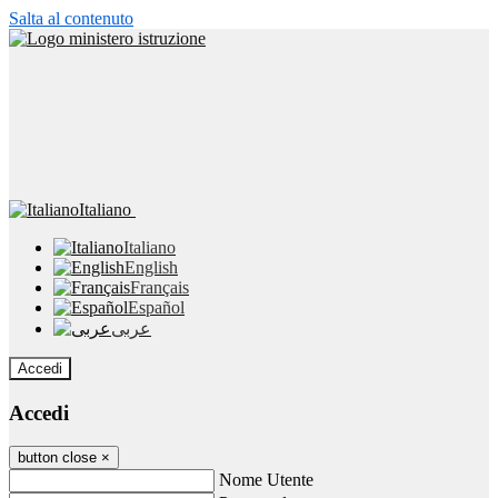
Salta al contenuto
Italiano
Italiano
English
Français
Español
عربى
Accedi
Accedi
button close
×
Nome Utente