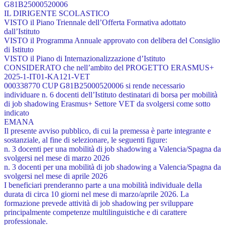
G81B25000520006
IL DIRIGENTE SCOLASTICO
VISTO il Piano Triennale dell’Offerta Formativa adottato
dall’Istituto
VISTO il Programma Annuale approvato con delibera del Consiglio
di Istituto
VISTO il Piano di Internazionalizzazione d’Istituto
CONSIDERATO che nell’ambito del PROGETTO ERASMUS+
2025-1-IT01-KA121-VET
000338770 CUP G81B25000520006 si rende necessario
individuare n. 6 docenti dell’Istituto
destinatari di borsa per mobilità
di job shadowing Erasmus+ Settore VET da svolgersi come
sotto
indicato
EMANA
Il presente avviso pubblico, di cui la premessa è parte integrante e
sostanziale, al fine di selezionare,
le seguenti figure:
n. 3 docenti per una mobilità di job shadowing a Valencia/Spagna da
svolgersi nel mese
di marzo 2026
n. 3 docenti per una mobilità di job shadowing a Valencia/Spagna da
svolgersi nel mese
di aprile 2026
I beneficiari prenderanno parte a una mobilità individuale della
durata di circa 10 giorni nel mese
di marzo/aprile 2026. La
formazione prevede attività di job shadowing per sviluppare
principalmente
competenze multilinguistiche e di carattere
professionale.