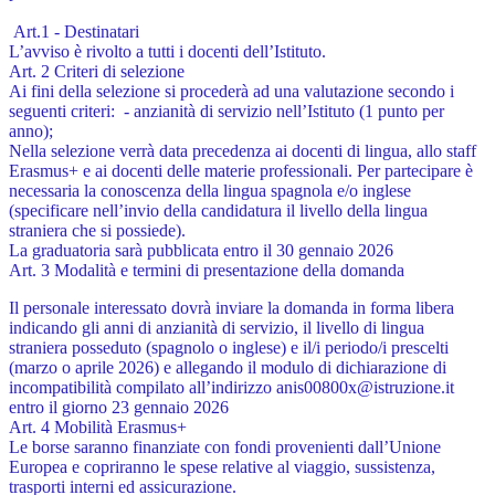
Art.1 - Destinatari
L’avviso è rivolto a tutti i docenti dell’Istituto.
Art. 2 Criteri di selezione
Ai fini della selezione si procederà ad una valutazione secondo i
seguenti criteri: - anzianità di servizio nell’Istituto (1 punto per
anno);
Nella selezione verrà data precedenza ai docenti di lingua, allo staff
Erasmus+ e ai docenti delle
materie professionali. Per partecipare è
necessaria la conoscenza della lingua spagnola e/o inglese
(specificare nell’invio della candidatura il livello della lingua
straniera che si possiede).
La graduatoria sarà pubblicata entro il 30 gennaio 2026
Art. 3 Modalità e termini di presentazione della domanda
Il personale interessato dovrà inviare la domanda in forma libera
indicando gli anni di anzianità di
servizio, il livello di lingua
straniera posseduto (spagnolo o inglese) e il/i periodo/i prescelti
(marzo o
aprile 2026) e allegando il modulo di dichiarazione di
incompatibilità compilato all’indirizzo
anis00800x@istruzione.it
entro il giorno 23 gennaio 2026
Art. 4 Mobilità Erasmus+
Le borse saranno finanziate con fondi provenienti dall’Unione
Europea e copriranno le spese relative
al viaggio, sussistenza,
trasporti interni ed assicurazione.