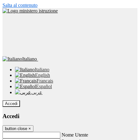
Salta al contenuto
Italiano
Italiano
English
Français
Español
عربى
Accedi
Accedi
button close
×
Nome Utente