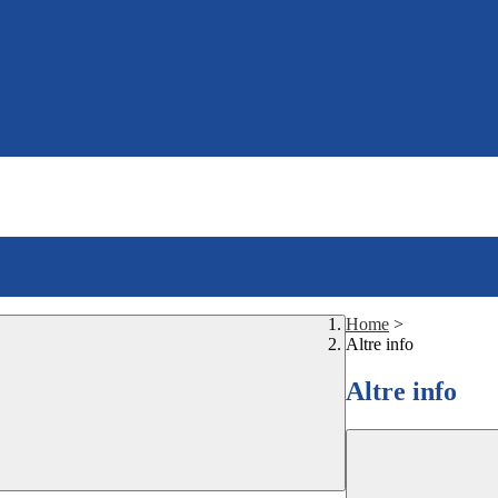
Home
>
Altre info
Altre info