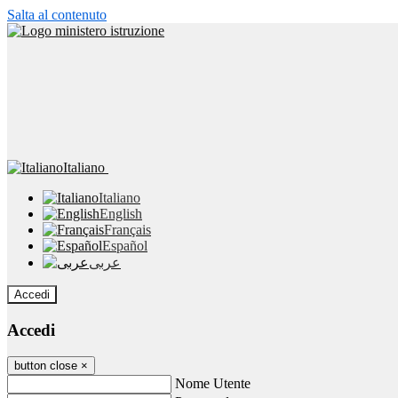
Salta al contenuto
Italiano
Italiano
English
Français
Español
عربى
Accedi
Accedi
button close
×
Nome Utente