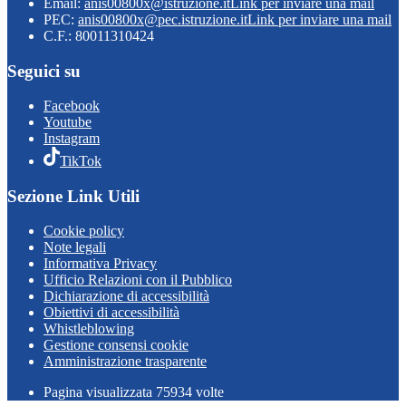
Email:
anis00800x@istruzione.it
Link per inviare una mail
PEC:
anis00800x@pec.istruzione.it
Link per inviare una mail
C.F.: 80011310424
Seguici su
Facebook
Youtube
Instagram
TikTok
Sezione Link Utili
Cookie policy
Note legali
Informativa Privacy
Ufficio Relazioni con il Pubblico
Dichiarazione di accessibilità
Obiettivi di accessibilità
Whistleblowing
Gestione consensi cookie
Amministrazione trasparente
Pagina visualizzata
75934
volte