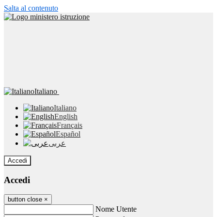
Salta al contenuto
Italiano
Italiano
English
Français
Español
عربى
Accedi
Accedi
button close
×
Nome Utente