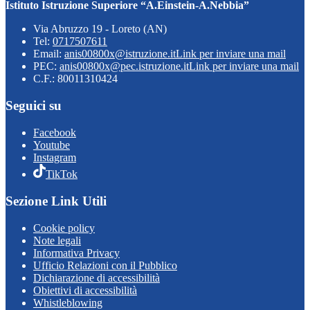
Istituto Istruzione Superiore “A.Einstein-A.Nebbia”
Via Abruzzo 19 - Loreto (AN)
Tel:
0717507611
Email:
anis00800x@istruzione.it
Link per inviare una mail
PEC:
anis00800x@pec.istruzione.it
Link per inviare una mail
C.F.: 80011310424
Seguici su
Facebook
Youtube
Instagram
TikTok
Sezione Link Utili
Cookie policy
Note legali
Informativa Privacy
Ufficio Relazioni con il Pubblico
Dichiarazione di accessibilità
Obiettivi di accessibilità
Whistleblowing