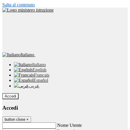
Salta al contenuto
Italiano
Italiano
English
Français
Español
عربى
Accedi
Accedi
button close
×
Nome Utente