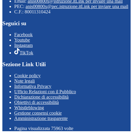
Email:
anis00800x@istruzione.it
Link per inviare una mail
PEC:
anis00800x@pec.istruzione.it
Link per inviare una mail
C.F.: 80011310424
Seguici su
Facebook
Youtube
Instagram
TikTok
Sezione Link Utili
Cookie policy
Note legali
Informativa Privacy
Ufficio Relazioni con il Pubblico
Dichiarazione di accessibilità
Obiettivi di accessibilità
Whistleblowing
Gestione consensi cookie
Amministrazione trasparente
Pagina visualizzata
75963
volte