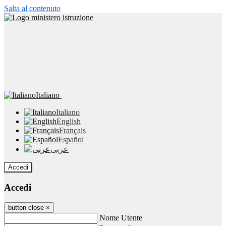
Salta al contenuto
Italiano
Italiano
English
Français
Español
عربى
Accedi
Accedi
button close
×
Nome Utente