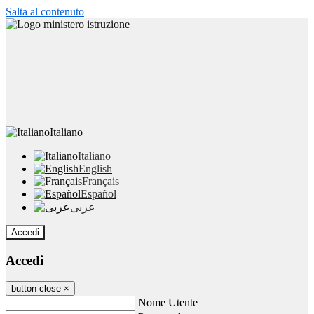
Salta al contenuto
Italiano
Italiano
English
Français
Español
عربى
Accedi
Accedi
button close
×
Nome Utente