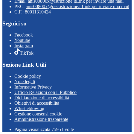
Email:
anis00800x@istruzione.it
Link per inviare una mail
PEC:
anis00800x@pec.istruzione.it
Link per inviare una mail
C.F.: 80011310424
Seguici su
Facebook
Youtube
Instagram
TikTok
Sezione Link Utili
Cookie policy
Note legali
Informativa Privacy
Ufficio Relazioni con il Pubblico
Dichiarazione di accessibilità
Obiettivi di accessibilità
Whistleblowing
Gestione consensi cookie
Amministrazione trasparente
Pagina visualizzata
75951
volte