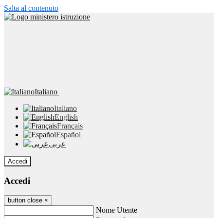
Salta al contenuto
Italiano
Italiano
English
Français
Español
عربى
Accedi
Accedi
button close
×
Nome Utente