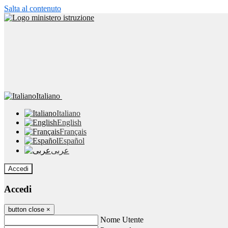
Salta al contenuto
Italiano
Italiano
English
Français
Español
عربى
Accedi
Accedi
button close
×
Nome Utente