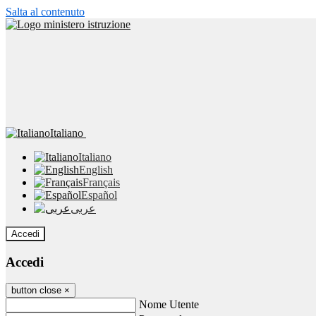
Salta al contenuto
Italiano
Italiano
English
Français
Español
عربى
Accedi
Accedi
button close
×
Nome Utente