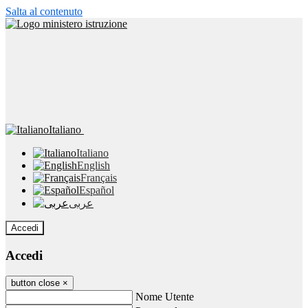
Salta al contenuto
Italiano
Italiano
English
Français
Español
عربى
Accedi
Accedi
button close
×
Nome Utente