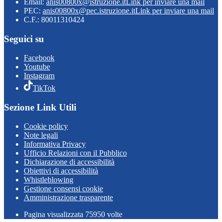
Email:
anis00800x@istruzione.it
Link per inviare una mail
PEC:
anis00800x@pec.istruzione.it
Link per inviare una mail
C.F.: 80011310424
Seguici su
Facebook
Youtube
Instagram
TikTok
Sezione Link Utili
Cookie policy
Note legali
Informativa Privacy
Ufficio Relazioni con il Pubblico
Dichiarazione di accessibilità
Obiettivi di accessibilità
Whistleblowing
Gestione consensi cookie
Amministrazione trasparente
Pagina visualizzata
75950
volte