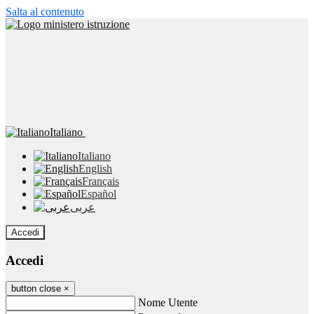
Salta al contenuto
Italiano
Italiano
English
Français
Español
عربى
Accedi
Accedi
button close
×
Nome Utente