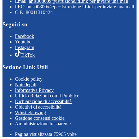
Email:
anis00800x@istruzione.it
Link per inviare una mail
PEC:
anis00800x@pec.istruzione.it
Link per inviare una mail
C.F.: 80011310424
Seguici su
Facebook
Youtube
Instagram
TikTok
Sezione Link Utili
Cookie policy
Note legali
Informativa Privacy
Ufficio Relazioni con il Pubblico
Dichiarazione di accessibilità
Obiettivi di accessibilità
Whistleblowing
Gestione consensi cookie
Amministrazione trasparente
Pagina visualizzata
75965
volte