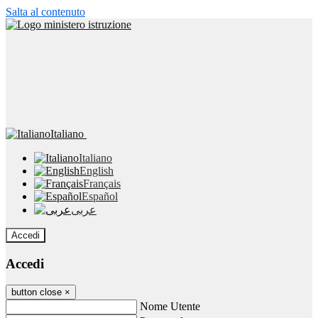
Salta al contenuto
Italiano
Italiano
English
Français
Español
عربى
Accedi
Accedi
button close
×
Nome Utente