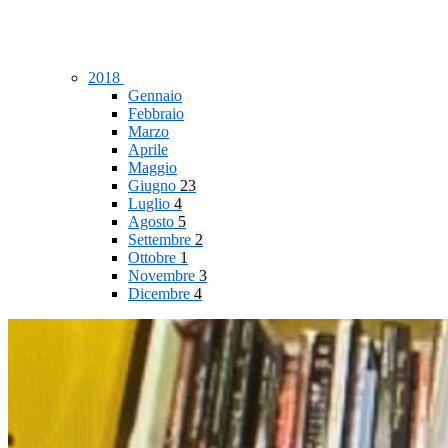
2018
Gennaio
Febbraio
Marzo
Aprile
Maggio
Giugno
23
Luglio
4
Agosto
5
Settembre
2
Ottobre
1
Novembre
3
Dicembre
4