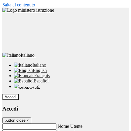
Salta al contenuto
Italiano
Italiano
English
Français
Español
عربى
Accedi
Accedi
button close
×
Nome Utente