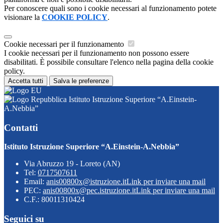
Per conoscere quali sono i cookie necessari al funzionamento potete
visionare la
COOKIE POLICY
.
Cookie necessari per il funzionamento
I cookie necessari per il funzionamento non possono essere
disabilitati. È possibile consultare l'elenco nella pagina della cookie
policy.
Accetta tutti
Salva le preferenze
Istituto Istruzione Superiore “A.Einstein-
A.Nebbia”
Contatti
Istituto Istruzione Superiore “A.Einstein-A.Nebbia”
Via Abruzzo 19 - Loreto (AN)
Tel:
0717507611
Email:
anis00800x@istruzione.it
Link per inviare una mail
PEC:
anis00800x@pec.istruzione.it
Link per inviare una mail
C.F.: 80011310424
Seguici su