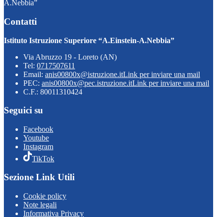
A.Nebbia”
Contatti
Istituto Istruzione Superiore “A.Einstein-A.Nebbia”
Via Abruzzo 19 - Loreto (AN)
Tel:
0717507611
Email:
anis00800x@istruzione.it
Link per inviare una mail
PEC:
anis00800x@pec.istruzione.it
Link per inviare una mail
C.F.: 80011310424
Seguici su
Facebook
Youtube
Instagram
TikTok
Sezione Link Utili
Cookie policy
Note legali
Informativa Privacy