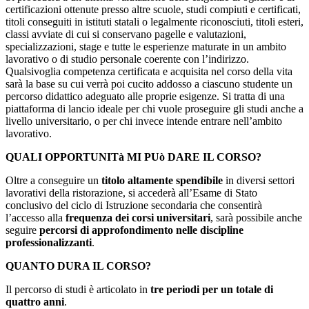
certificazioni ottenute presso altre scuole, studi compiuti e certificati,
titoli conseguiti in istituti statali o legalmente riconosciuti, titoli esteri,
classi avviate di cui si conservano pagelle e valutazioni,
specializzazioni, stage e tutte le esperienze maturate in un ambito
lavorativo o di studio personale coerente con l’indirizzo.
Qualsivoglia competenza certificata e acquisita nel corso della vita
sarà la base su cui verrà poi cucito addosso a ciascuno studente un
percorso didattico adeguato alle proprie esigenze. Si tratta di una
piattaforma di lancio ideale per chi vuole proseguire gli studi anche a
livello universitario, o per chi invece intende entrare nell’ambito
lavorativo.
QUALI OPPORTUNITà MI PUò DARE IL CORSO?
Oltre a conseguire un
titolo altamente spendibile
in diversi settori
lavorativi della ristorazione, si accederà all’Esame di Stato
conclusivo del ciclo di Istruzione secondaria che consentirà
l’accesso alla
frequenza dei corsi universitari
, sarà possibile anche
seguire
percorsi di approfondimento nelle discipline
professionalizzanti
.
QUANTO DURA IL CORSO?
Il percorso di studi è articolato in
tre periodi per un totale di
quattro anni
.