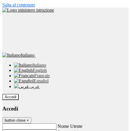
Salta al contenuto
Italiano
Italiano
English
Français
Español
عربى
Accedi
Accedi
button close
×
Nome Utente