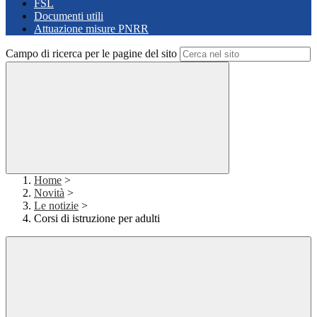
FSL
Documenti utili
Attuazione misure PNRR
Campo di ricerca per le pagine del sito
Home
>
Novità
>
Le notizie
>
Corsi di istruzione per adulti