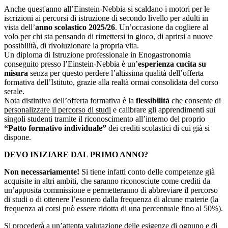
Anche quest'anno all’Einstein-Nebbia si scaldano i motori per le
iscrizioni ai percorsi di istruzione di secondo livello per adulti in
vista dell’
anno scolastico 2025/26
. Un’occasione da cogliere al
volo per chi sta pensando di rimettersi in gioco, di aprirsi a nuove
possibilità, di rivoluzionare la propria vita.
Un diploma di Istruzione professionale in Enogastronomia
conseguito presso l’Einstein-Nebbia è un’
esperienza cucita su
misura
senza per questo perdere l’altissima qualità dell’offerta
formativa dell’Istituto, grazie alla realtà ormai consolidata del corso
serale.
Nota distintiva dell’offerta formativa è la
flessibilità
che consente di
personalizzare il percorso di
studi
e calibrare gli apprendimenti sui
singoli studenti tramite il riconoscimento all’interno del proprio
“Patto formativo individuale”
dei crediti scolastici di cui già si
dispone.
DEVO INIZIARE DAL PRIMO ANNO?
Non necessariamente!
Si tiene infatti conto delle competenze già
acquisite in altri ambiti, che saranno riconosciute come crediti da
un’apposita commissione e permetteranno di abbreviare il percorso
di studi o di ottenere l’esonero dalla frequenza di alcune materie (la
frequenza ai corsi può essere ridotta di una percentuale fino al 50%).
Si procederà a un’attenta valutazione delle esigenze di ognuno e di