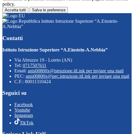
policy.
Accetta tutti
Salva le preferenze
Istituto Istruzione Superiore “A.Einstein-
A.Nebbia”
Contatti
Istituto Istruzione Superiore “A.Einstein-A.Nebbia”
Via Abruzzo 19 - Loreto (AN)
Tel:
0717507611
Email:
anis00800x@istruzione.it
Link per inviare una mail
PEC:
anis00800x@pec.istruzione.it
Link per inviare una mail
C.F.: 80011310424
Seguici su
Facebook
Youtube
Instagram
TikTok