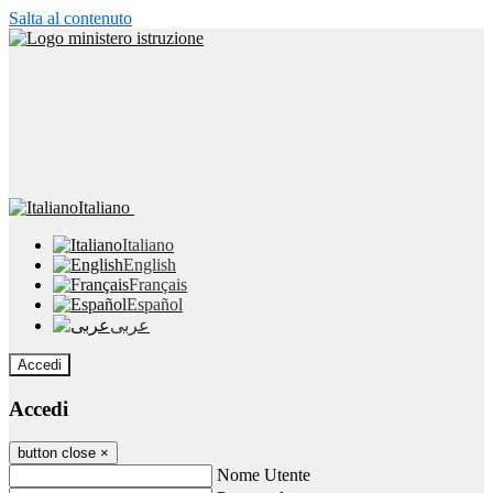
Salta al contenuto
Italiano
Italiano
English
Français
Español
عربى
Accedi
Accedi
button close
×
Nome Utente