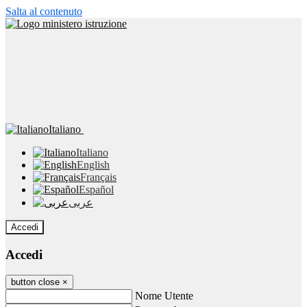
Salta al contenuto
Italiano
Italiano
English
Français
Español
عربى
Accedi
Accedi
button close
×
Nome Utente