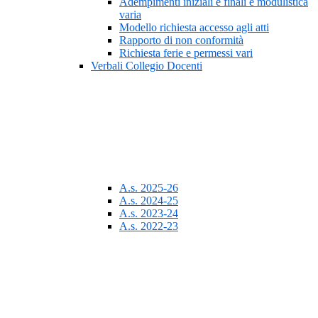
Adempimenti iniziali e finali e modulistica
varia
Modello richiesta accesso agli atti
Rapporto di non conformità
Richiesta ferie e permessi vari
Verbali Collegio Docenti
A.s. 2025-26
A.s. 2024-25
A.s. 2023-24
A.s. 2022-23