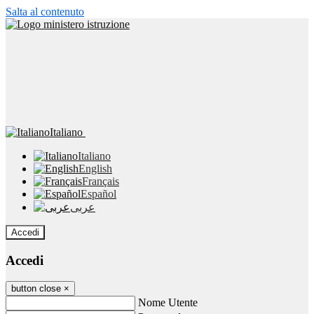
Salta al contenuto
Italiano
Italiano
English
Français
Español
عربى
Accedi
Accedi
button close
×
Nome Utente