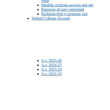
varia
Modello richiesta accesso agli atti
Rapporto di non conformità
Richiesta ferie e permessi vari
Verbali Collegio Docenti
A.s. 2025-26
A.s. 2024-25
A.s. 2023-24
A.s. 2022-23