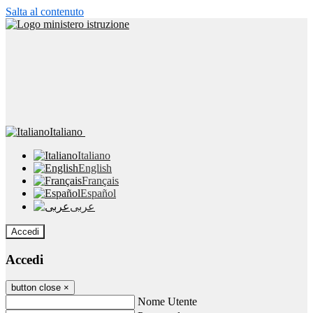
Salta al contenuto
Italiano
Italiano
English
Français
Español
عربى
Accedi
Accedi
button close
×
Nome Utente