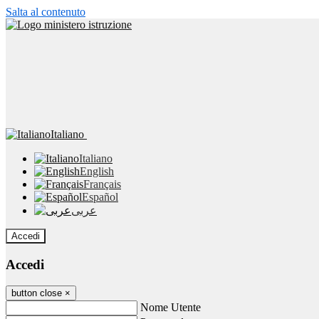
Salta al contenuto
Italiano
Italiano
English
Français
Español
عربى
Accedi
Accedi
button close
×
Nome Utente