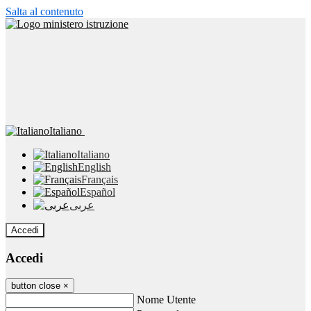
Salta al contenuto
Italiano
Italiano
English
Français
Español
عربى
Accedi
Accedi
button close
×
Nome Utente