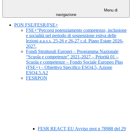
Menu di
navigazione
PON FSE/FESR/FSE+
FSE+“Percorsi potenziamento competenze, inclusione
e socialità nel periodo di sospensione estiva delle
lezioni a.a.s.s. 25-26 e 26-27 c.d. Piano Estate 2026-
2027.
Fondi Strutturali Europei – Programma Nazionale
“Scuola e competenze” 2021-2027 – Priorità 01 –
Scuola e competenze – Fondo Sociale Europeo Plus
(FSE+) – Obiettivo Specifico ESO4.5, Azione
ESO4.5.A2
FESRPON
FESR REACT EU Avviso prot n 78988 del 29