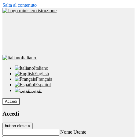
Salta al contenuto
Italiano
Italiano
English
Français
Español
عربى
Accedi
Accedi
button close
×
Nome Utente