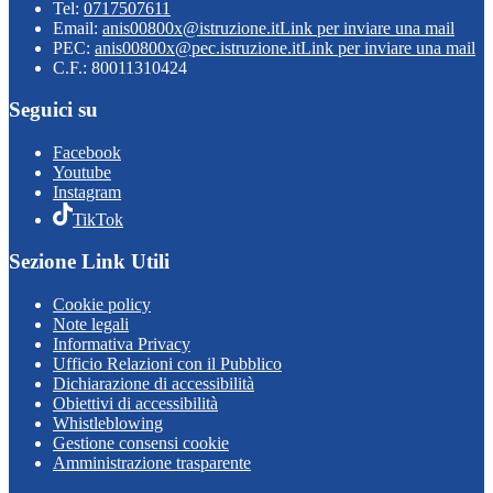
Tel:
0717507611
Email:
anis00800x@istruzione.it
Link per inviare una mail
PEC:
anis00800x@pec.istruzione.it
Link per inviare una mail
C.F.: 80011310424
Seguici su
Facebook
Youtube
Instagram
TikTok
Sezione Link Utili
Cookie policy
Note legali
Informativa Privacy
Ufficio Relazioni con il Pubblico
Dichiarazione di accessibilità
Obiettivi di accessibilità
Whistleblowing
Gestione consensi cookie
Amministrazione trasparente