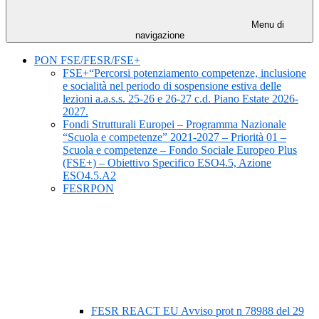
Menu di
navigazione
PON FSE/FESR/FSE+
FSE+“Percorsi potenziamento competenze, inclusione
e socialità nel periodo di sospensione estiva delle
lezioni a.a.s.s. 25-26 e 26-27 c.d. Piano Estate 2026-
2027.
Fondi Strutturali Europei – Programma Nazionale
“Scuola e competenze” 2021-2027 – Priorità 01 –
Scuola e competenze – Fondo Sociale Europeo Plus
(FSE+) – Obiettivo Specifico ESO4.5, Azione
ESO4.5.A2
FESRPON
FESR REACT EU Avviso prot n 78988 del 29