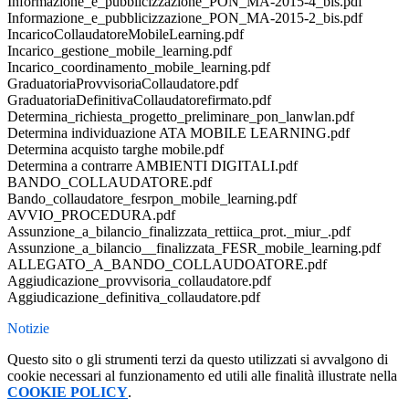
Informazione_e_pubblicizzazione_PON_MA-2015-4_bis.pdf
Informazione_e_pubblicizzazione_PON_MA-2015-2_bis.pdf
IncaricoCollaudatoreMobileLearning.pdf
Incarico_gestione_mobile_learning.pdf
Incarico_coordinamento_mobile_learning.pdf
GraduatoriaProvvisoriaCollaudatore.pdf
GraduatoriaDefinitivaCollaudatorefirmato.pdf
Determina_richiesta_progetto_preliminare_pon_lanwlan.pdf
Determina individuazione ATA MOBILE LEARNING.pdf
Determina acquisto targhe mobile.pdf
Determina a contrarre AMBIENTI DIGITALI.pdf
BANDO_COLLAUDATORE.pdf
Bando_collaudatore_fesrpon_mobile_learning.pdf
AVVIO_PROCEDURA.pdf
Assunzione_a_bilancio_finalizzata_rettiica_prot._miur_.pdf
Assunzione_a_bilancio__finalizzata_FESR_mobile_learning.pdf
ALLEGATO_A_BANDO_COLLAUDOATORE.pdf
Aggiudicazione_provvisoria_collaudatore.pdf
Aggiudicazione_definitiva_collaudatore.pdf
Notizie
Questo sito o gli strumenti terzi da questo utilizzati si avvalgono di
cookie necessari al funzionamento ed utili alle finalità illustrate nella
COOKIE POLICY
.