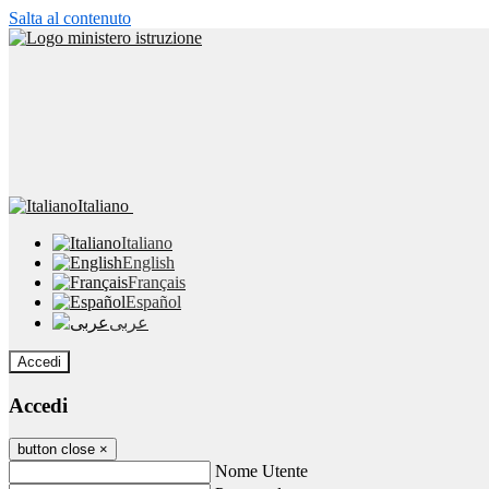
Salta al contenuto
Italiano
Italiano
English
Français
Español
عربى
Accedi
Accedi
button close
×
Nome Utente