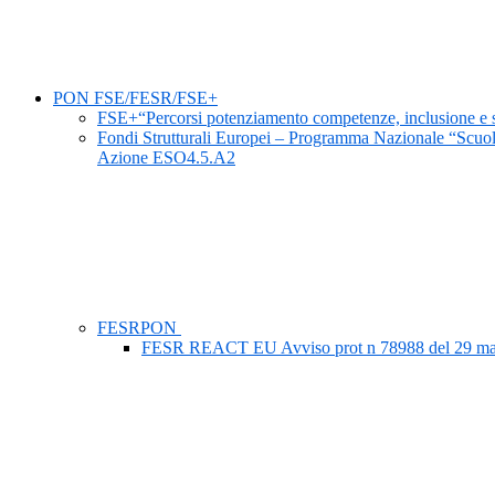
PON FSE/FESR/FSE+
FSE+“Percorsi potenziamento competenze, inclusione e soc
Fondi Strutturali Europei – Programma Nazionale “Scuo
Azione ESO4.5.A2
FESRPON
FESR REACT EU Avviso prot n 78988 del 29 maggi