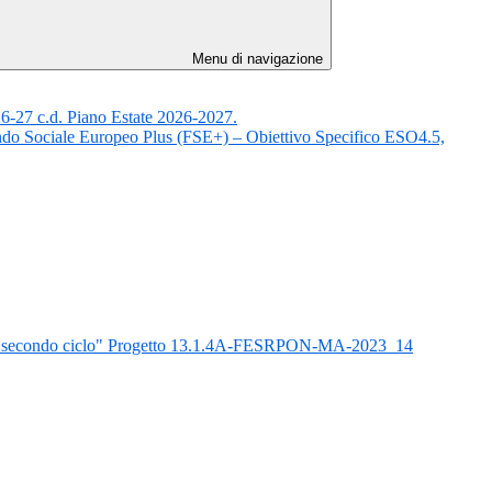
Menu di navigazione
 26-27 c.d. Piano Estate 2026-2027.
ndo Sociale Europeo Plus (FSE+) – Obiettivo Specifico ESO4.5,
 del secondo ciclo" Progetto 13.1.4A-FESRPON-MA-2023_14