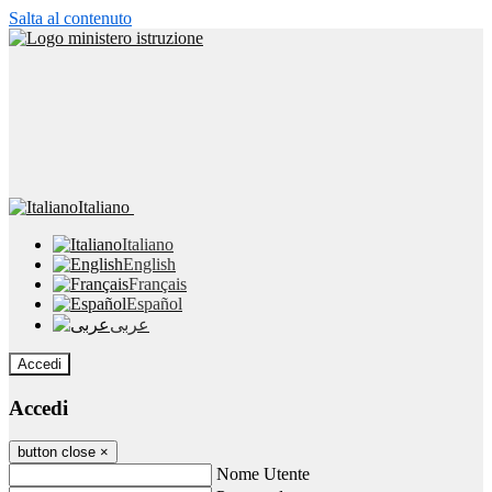
Salta al contenuto
Italiano
Italiano
English
Français
Español
عربى
Accedi
Accedi
button close
×
Nome Utente