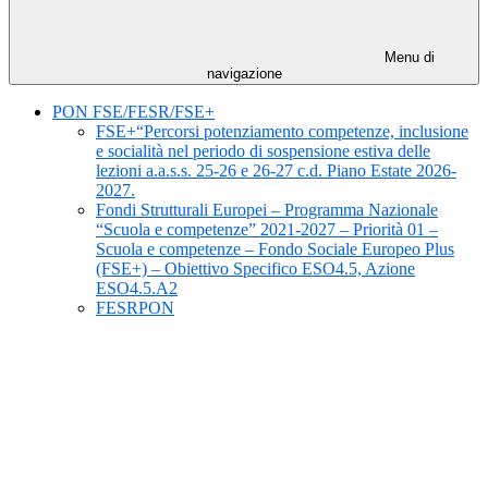
Menu di
navigazione
PON FSE/FESR/FSE+
FSE+“Percorsi potenziamento competenze, inclusione
e socialità nel periodo di sospensione estiva delle
lezioni a.a.s.s. 25-26 e 26-27 c.d. Piano Estate 2026-
2027.
Fondi Strutturali Europei – Programma Nazionale
“Scuola e competenze” 2021-2027 – Priorità 01 –
Scuola e competenze – Fondo Sociale Europeo Plus
(FSE+) – Obiettivo Specifico ESO4.5, Azione
ESO4.5.A2
FESRPON