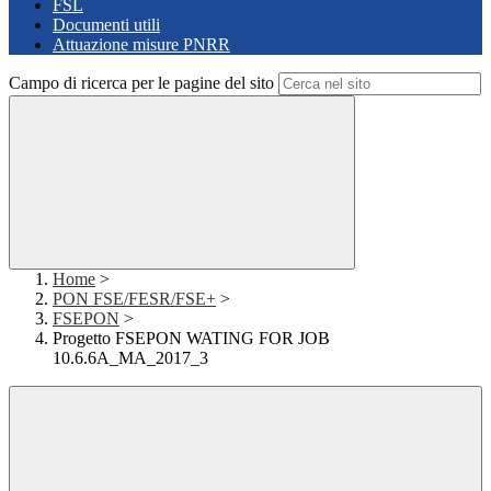
FSL
Documenti utili
Attuazione misure PNRR
Campo di ricerca per le pagine del sito
Home
>
PON FSE/FESR/FSE+
>
FSEPON
>
Progetto FSEPON WATING FOR JOB
10.6.6A_MA_2017_3