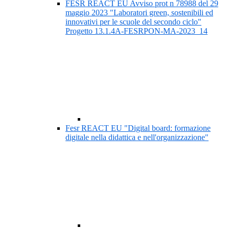
FESR REACT EU Avviso prot n 78988 del 29
maggio 2023 "Laboratori green, sostenibili ed
innovativi per le scuole del secondo ciclo"
Progetto 13.1.4A-FESRPON-MA-2023_14
Fesr REACT EU "Digital board: formazione
digitale nella didattica e nell'organizzazione"