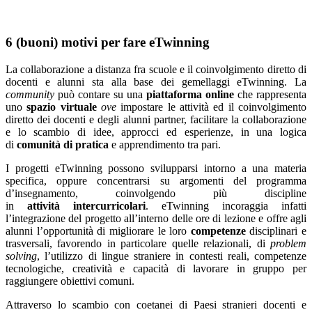
6 (buoni) motivi per fare eTwinning
La collaborazione a distanza fra scuole e il coinvolgimento diretto di
docenti e alunni sta alla base dei gemellaggi eTwinning. La
community
può contare su una
piattaforma online
che rappresenta
uno
spazio virtuale
ove
impostare le attività ed il coinvolgimento
diretto dei docenti e degli alunni partner, facilitare la collaborazione
e lo scambio di idee, approcci ed esperienze, in una logica
di
comunità di pratica
e apprendimento tra pari.
I progetti eTwinning possono svilupparsi intorno a una materia
specifica, oppure concentrarsi su argomenti del programma
d’insegnamento, coinvolgendo più discipline
in
attività intercurricolari
. eTwinning incoraggia infatti
l’integrazione del progetto all’interno delle ore di lezione e offre agli
alunni l’opportunità di migliorare le loro
competenze
disciplinari e
trasversali, favorendo in particolare quelle relazionali, di
problem
solving
, l’utilizzo di lingue straniere in contesti reali, competenze
tecnologiche, creatività e capacità di lavorare in gruppo per
raggiungere obiettivi comuni.
Attraverso lo scambio con coetanei di Paesi stranieri docenti e