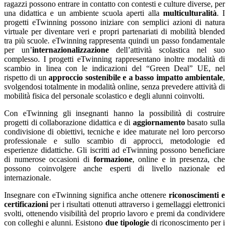
ragazzi possono entrare in contatto con contesti e culture diverse, per
una didattica e un ambiente scuola aperti alla
multiculturalità
. I
progetti eTwinning possono iniziare con semplici azioni di natura
virtuale per diventare veri e propri partenariati di mobilità blended
tra più scuole. eTwinning rappresenta quindi un passo fondamentale
per un’
internazionalizzazione
dell’attività scolastica nel suo
complesso. I progetti eTwinning rappresentano inoltre modalità di
scambio in linea con le indicazioni del “Green Deal” UE, nel
rispetto di un
approccio sostenibile e a basso impatto ambientale
,
svolgendosi totalmente in modalità online, senza prevedere attività di
mobilità fisica del personale scolastico e degli alunni coinvolti.
Con eTwinning gli insegnanti hanno la possibilità di costruire
progetti di collaborazione didattica e di
aggiornamento
basato sulla
condivisione di obiettivi, tecniche e idee maturate nel loro percorso
professionale e sullo scambio di approcci, metodologie ed
esperienze didattiche. Gli iscritti ad eTwinning possono beneficiare
di numerose occasioni di
formazione
, online e in presenza, che
possono coinvolgere anche esperti di livello nazionale ed
internazionale.
Insegnare con eTwinning significa anche ottenere
riconoscimenti e
certificazioni
per i risultati ottenuti attraverso i gemellaggi elettronici
svolti, ottenendo visibilità del proprio lavoro e premi da condividere
con colleghi e alunni. Esistono
due tipologie
di riconoscimento per i