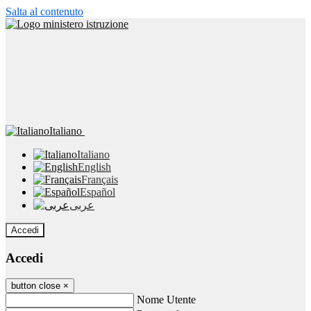
Salta al contenuto
Italiano
Italiano
English
Français
Español
عربى
Accedi
Accedi
button close
×
Nome Utente