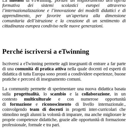
La
mission
di eTwinning:
portare un miglioramento dell’offerta
formativa dei sistemi scolastici europei attraverso
l’internazionalizzazione e l’innovazione dei modelli didattici e di
apprendimento, per favorire un’apertura alla dimensione
comunitaria dell’istruzione e la creazione di un sentimento di
cittadinanza europea condiviso nelle nuove generazioni.
Perché iscriversi a eTwinning
Iscriversi a eTwinning permette agli insegnanti di entrare a far parte
di una
comunità di pratica attiva
nella quale docenti ed esperti di
didattica di tutta Europa sono pronti a condividere esperienze, buone
pratiche e percorsi di insegnamento comuni.
La community permette di sperimentare una nuova didattica basata
sulla
progettualità
, lo
scambio
e la
collaborazione
, in un
contesto
multiculturale
e
con numerose opportunità
di
formazione
e
riconoscimento
di livello internazionale.,
coinvolgendo
team di docenti
in progetti inter-curricolari che
stimolino negli alunni la volontà di imparare, ma anche migliorare le
proprie competenze didattiche, grazie alle opportunità di formazione
professionale, formale e tra pari.