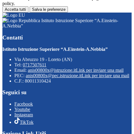
policy.
Accetta tutti
Salva le preferenze
Istituto Istruzione Superiore “A.Einstein-
A.Nebbia”
Contatti
Istituto Istruzione Superiore “A.Einstein-A.Nebbia”
Via Abruzzo 19 - Loreto (AN)
Tel:
0717507611
Email:
anis00800x@istruzione.it
Link per inviare una mail
PEC:
anis00800x@pec.istruzione.it
Link per inviare una mail
C.F.: 80011310424
Seguici su
Facebook
Youtube
Instagram
TikTok
Sezione Link Utili