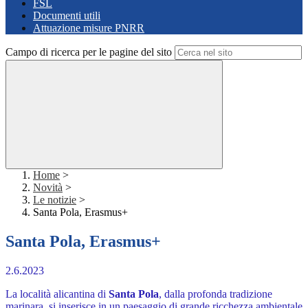
FSL
Documenti utili
Attuazione misure PNRR
Campo di ricerca per le pagine del sito
Home
>
Novità
>
Le notizie
>
Santa Pola, Erasmus+
Santa Pola, Erasmus+
2.6.2023
La località alicantina di
Santa Pola
, dalla profonda tradizione
marinara, si inserisce in un paesaggio di grande ricchezza ambientale