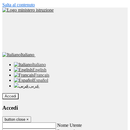
Salta al contenuto
Italiano
Italiano
English
Français
Español
عربى
Accedi
Accedi
button close
×
Nome Utente