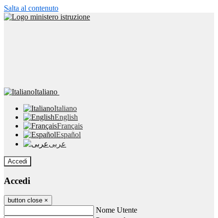
Salta al contenuto
Italiano
Italiano
English
Français
Español
عربى
Accedi
Accedi
button close
×
Nome Utente