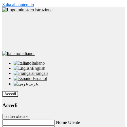
Salta al contenuto
Italiano
Italiano
English
Français
Español
عربى
Accedi
Accedi
button close
×
Nome Utente