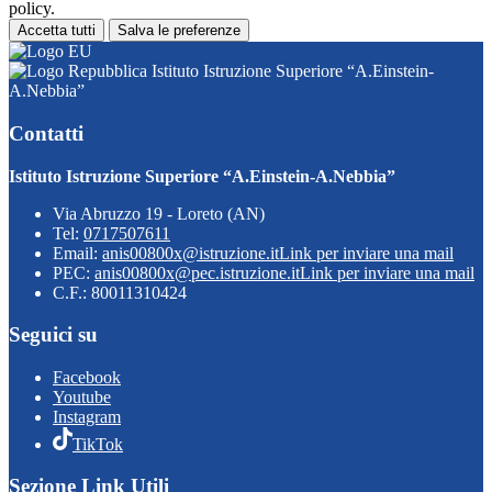
policy.
Accetta tutti
Salva le preferenze
Istituto Istruzione Superiore “A.Einstein-
A.Nebbia”
Contatti
Istituto Istruzione Superiore “A.Einstein-A.Nebbia”
Via Abruzzo 19 - Loreto (AN)
Tel:
0717507611
Email:
anis00800x@istruzione.it
Link per inviare una mail
PEC:
anis00800x@pec.istruzione.it
Link per inviare una mail
C.F.: 80011310424
Seguici su
Facebook
Youtube
Instagram
TikTok
Sezione Link Utili